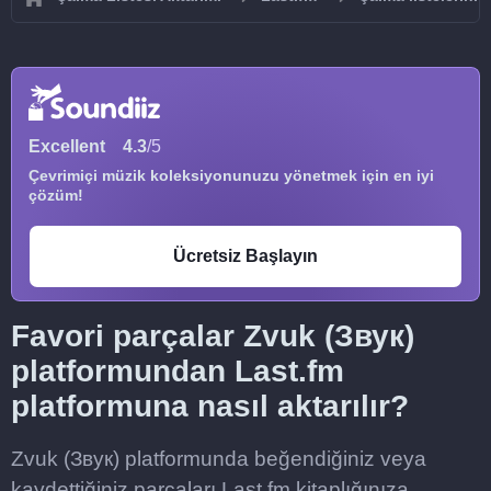
Excellent
4.3
/5
Çevrimiçi müzik koleksiyonunuzu yönetmek için en iyi
çözüm!
Ücretsiz Başlayın
Favori parçalar Zvuk (Звук)
platformundan Last.fm
platformuna nasıl aktarılır?
Zvuk (Звук) platformunda beğendiğiniz veya
kaydettiğiniz parçaları Last.fm kitaplığınıza