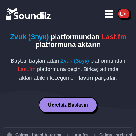
Zvuk (Звук)
platformundan
Last.fm
platformuna aktarın
Baştan başlamadan
Zvuk (Звук)
platformundan
Last.fm
platformuna geçin. Birkaç adımda
aktarılabilen kategoriler:
favori parçalar
.
Ücretsiz Başlayın
Çalma Listesi Aktarımı
Last.fm
Çalma listelerini 