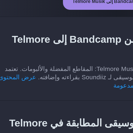
ما المحتوى الذي يمكن نقله من Bandcamp إلى Telmore
الفئات التي يمكن نقلها من Bandcamp إلى Telmore Musik: المقاطع المفضلة والألبومات. تعتمد
اءته وإضافته.
عرض المحتوى
مدعومة
كيف يعثر Soundiiz على الموسيقى المطابقة في Telmore