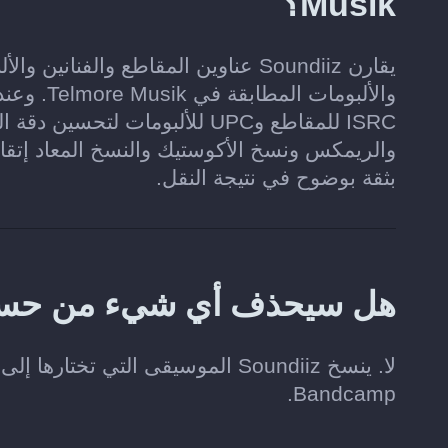
Musik؟
يقارن Soundiiz عناوين المقاطع والف
والألبوما
ISRC للمقاطع وUPC للألبومات 
والريمكس ونسخ الأكوستيك والنسخ المعاد إتقانه
بثقة بوضوح في نتيجة النقل.
هل سيحذف أي شيء من حسابي على 
Bandcamp.