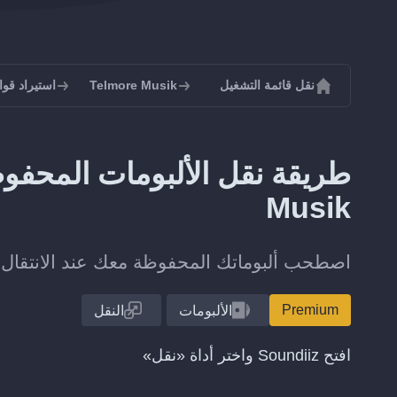
نقل قائمة التشغيل
Telmore Musik
استيراد قوائم ال
Musik
اصطحب ألبوماتك المحفوظة معك عند الانتقال من Bandcamp إلى re Musik
Premium
الألبومات
النقل
افتح Soundiiz واختر أداة «نقل»