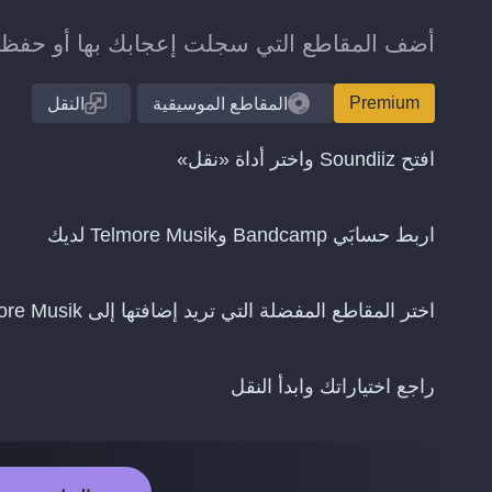
أضف المقاطع التي سجلت إعجابك بها أو حفظتها على Bandcamp إلى مكتبتك على ik
Premium
المقاطع الموسيقية
النقل
افتح Soundiiz واختر أداة «نقل»
اربط حسابَي Bandcamp وTelmore Musik لديك
اختر المقاطع المفضلة التي تريد إضافتها إلى Telmore Musik
راجع اختياراتك وابدأ النقل