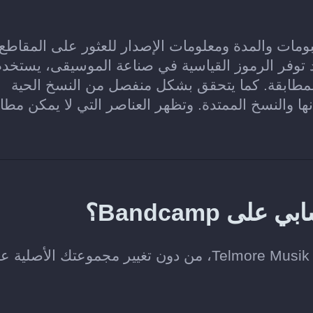
نانين والألبومات والمدة ومعلومات الإصدار للعثور على المقاطع
ت المطابقة في Telmore Musik. وعند توفر الرموز القياسية في صناعة الموسيقى، يستخد
لتحسين دقة المطابقة. كما يتحقق بشكل منفصل من النسخ الحية
ا والنسخ الممتدة. وتظهر العناصر التي لا يمكن مطاب
Bandcamp؟
لا. ينسخ Soundiiz الموسيقى التي تختارها إلى Telmore Musik، من دون تغيير مجموعتك الأصل