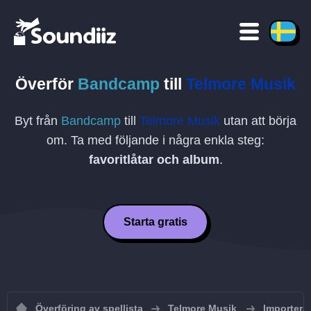
Överför
Bandcamp
till
Telmore Musik
Byt från
Bandcamp
till
Telmore Musik
utan att börja
om. Ta med följande i några enkla steg:
favoritlåtar och album
.
Starta gratis
Överföring av spellista
Telmore Musik
Importera 