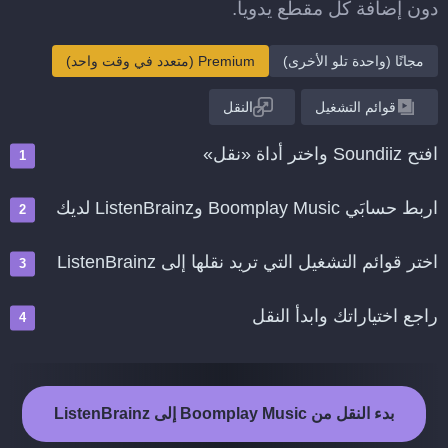
دون إضافة كل مقطع يدويا.
مجانًا (واحدة تلو الأخرى)
Premium (متعدد في وقت واحد)
قوائم التشغيل
النقل
افتح Soundiiz واختر أداة «نقل»
اربط حسابَي Boomplay Music وListenBrainz لديك
اختر قوائم التشغيل التي تريد نقلها إلى ListenBrainz
راجع اختياراتك وابدأ النقل
بدء النقل من Boomplay Music إلى ListenBrainz