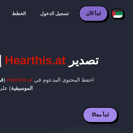
ابدأ الآن
تسجيل الدخول
الخطط
تصدير
Hearthis.at
إ
احفظ المحتوى المدعوم في
Hearthis.at
(
قو
الموسيقية
) عل
ابدأ مجانًا