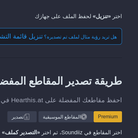
اختر
«تنزيل»
لحفظ الملف على جهازك
تنزيل قائمة التشغي
هل تريد رؤية مثال لملف تم تصديره؟
طريقة تصدير المقاطع المفضلة من Hearthis.at
احفظ مقاطعك المفضلة على Hearthis.at في ملف TEXT للنسخ الاحتياطي أو النقل في وقت لاحق.
Premium
المقاطع الموسيقية
تصدير
اختر المقاطع في Soundiiz، ثم اختر
«التصدير كملف»