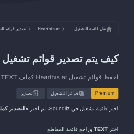
نقل قائمة التشغيل
Hearthis.at
تصدير قوائم التشغيل م
كيف يتم تصدير قوائم تشغيل Hearthis.at إلى TEXT؟
احفظ قوائم تشغيل Hearthis.at كملف TEXT للنسخ الاحتياطي أو المشاركة أو النقل في وقت لاحق.
Premium
قوائم التشغيل
تصدير
اختر قائمة تشغيل في Soundiiz، ثم اختر
«التصدير كم
اختر
TEXT
وراجع قائمة المقاطع