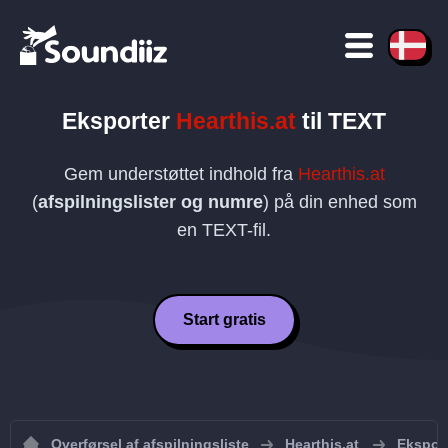
Eksporter
Hearthis.at
til
TEXT
Gem understøttet indhold fra
Hearthis.at
(
afspilningslister og numre
) på din enhed som
en
TEXT
-fil.
Start gratis
Overførsel af afspilningsliste
Hearthis.at
Eksport