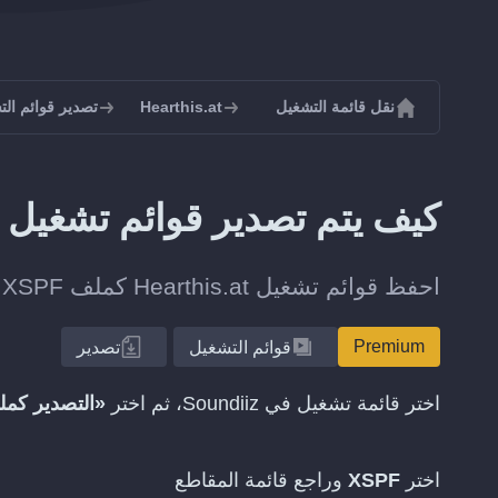
نقل قائمة التشغيل
Hearthis.at
تصدير قوائم التشغيل م
كيف يتم تصدير قوائم تشغيل Hearthis.at إلى XSPF؟
احفظ قوائم تشغيل Hearthis.at كملف XSPF للنسخ الاحتياطي أو المشاركة أو النقل في وقت لاحق.
Premium
قوائم التشغيل
تصدير
اختر قائمة تشغيل في Soundiiz، ثم اختر
«التصدير كم
اختر
XSPF
وراجع قائمة المقاطع