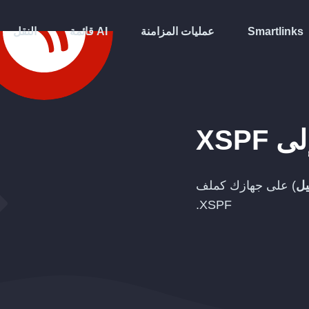
Smartlinks
عمليات المزامنة
قائمة AI
النقل
لى
XSPF
يل
) على جهازك كملف
.
XSPF