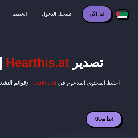
ابدأ الآن
تسجيل الدخول
الخطط
تصدير
Hearthis.at
إ
احفظ المحتوى المدعوم في
Hearthis.at
(
قوائم التشغ
ابدأ مجانًا