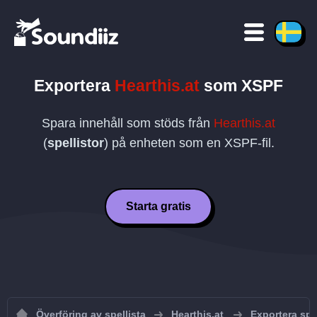
Exportera
Hearthis.at
som
XSPF
Spara innehåll som stöds från
Hearthis.at
(
spellistor
) på enheten som en
XSPF
-fil.
Starta gratis
Överföring av spellista
Hearthis.at
Exportera spel