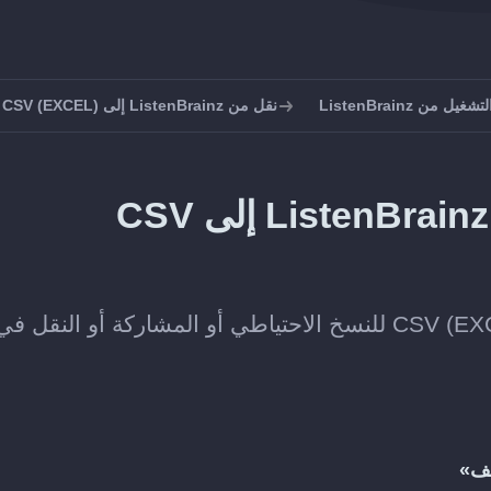
 من ListenBrainz
نقل من ListenBrainz إلى CSV (EXCEL)
كيف يتم تصدير قوائم تشغيل ListenBrainz إلى CSV
احفظ قوائم تشغيل ListenBrainz كملف CSV (EXCEL) للنسخ الاحتياطي أو المشاركة أو النقل ف
لف»