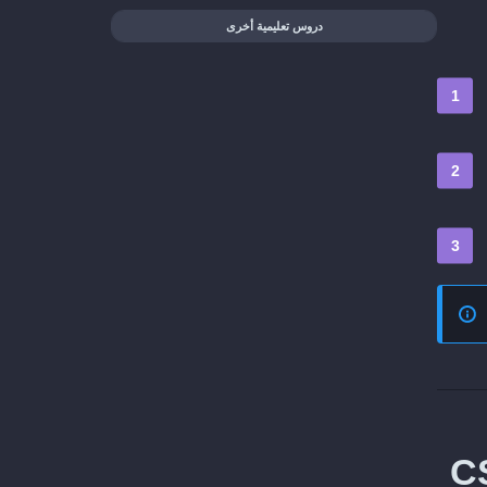
دروس تعليمية أخرى
عهم من ListenBrainz إلى CSV