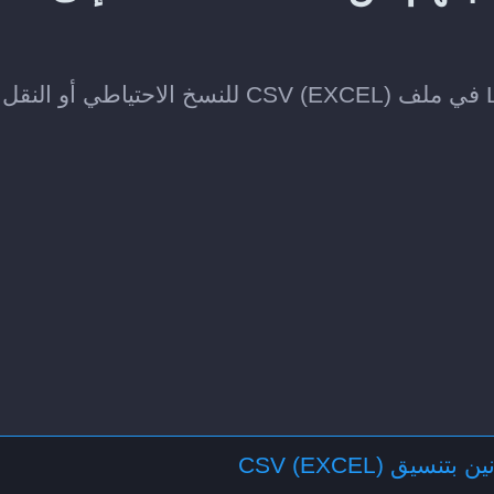
احفظ الفنانين الذين تتابعهم على ListenBrainz في ملف CSV (EXCEL) للنسخ الاحتياطي 
نسيق CSV (EXCEL)