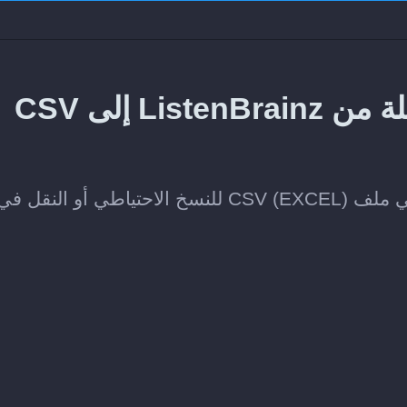
طريقة تصدير المقاطع المفضلة من ListenBrainz إلى CSV
احفظ مقاطعك المفضلة على ListenBrainz في ملف CSV (EXCEL) للنسخ الاحتياطي أو النقل ف