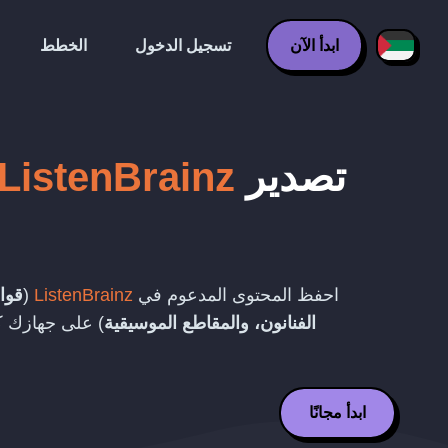
ابدأ الآن
تسجيل الدخول
الخطط
تصدير
ListenBrainz
احفظ المحتوى المدعوم في
ListenBrainz
(
قوائ
الفنانون، والمقاطع الموسيقية
) على جهازك 
ابدأ مجانًا