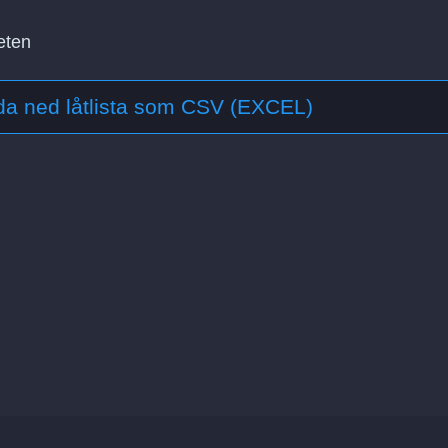
eten
a ned låtlista som CSV (EXCEL)