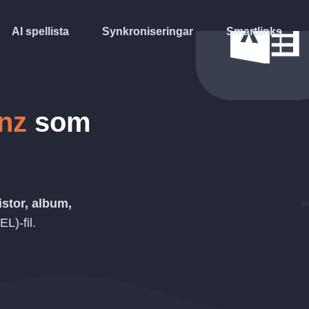
AI spellista
Synkroniseringar
Smartlinks
nz
som
istor, album,
EL)
-fil.