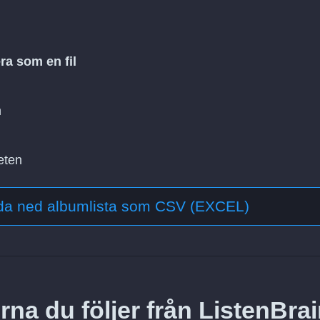
ra som en fil
n
eten
da ned albumlista som CSV (EXCEL)
rna du följer från ListenBra