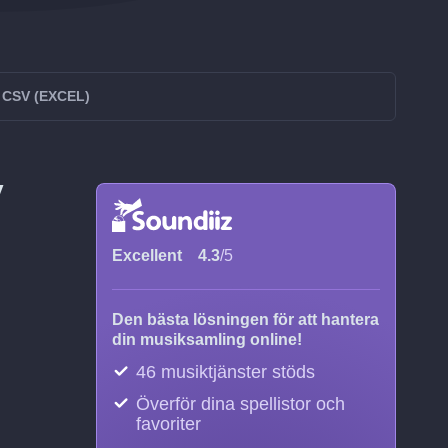
ll CSV (EXCEL)
V
Excellent
4.3
/5
Den bästa lösningen för att hantera
din musiksamling online!
46 musiktjänster stöds
Överför dina spellistor och
favoriter