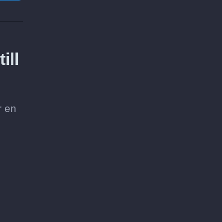
ill
r en