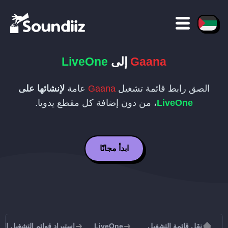
Gaana
إلى
LiveOne
الصق رابط قائمة تشغيل
Gaana
عامة
لإنشائها على
LiveOne
، من دون إضافة كل مقطع يدويا.
ابدأ مجانًا
نقل قائمة التشغيل
LiveOne
استيراد قوائم التشغيل إلى iveOne