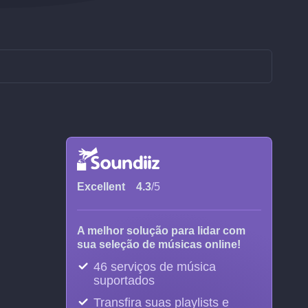
Excellent
4.3
/5
A melhor solução para lidar com
sua seleção de músicas online!
46 serviços de música
suportados
Transfira suas playlists e