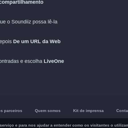
 compartilhamento
ue o Soundiiz possa lê-la
epois
De um URL da Web
contradas e escolha
LiveOne
s parceiros
Quem somos
Kit de imprensa
Conta
rviço e para nos ajudar a entender como os visitantes o utiliza