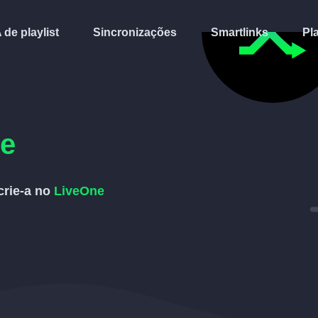
A de playlist
Sincronizações
Smartlinks
Pl
e
crie-a no
LiveOne