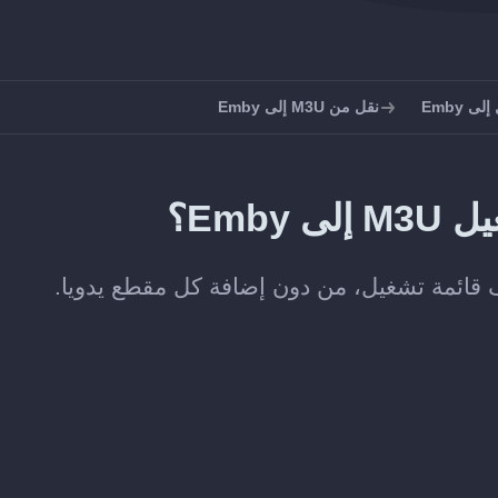
ى Emby
نقل من M3U إلى Emby
Emb؟