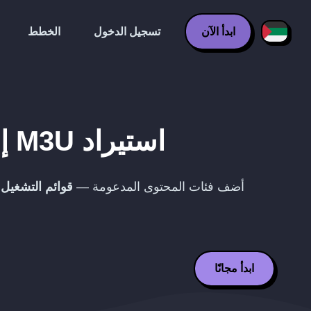
ابدأ الآن
تسجيل الدخول
الخطط
استيراد
M3U
إ
أضف فئات المحتوى المدعومة —
قوائم التشغيل
—
ابدأ مجانًا