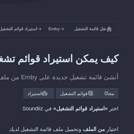
نقل قائمة التشغيل
Emby
استيراد قوائم التشغيل إل
كيف يمكن استيراد قوائم تشغيل M3U إلى y
أنشئ قائمة تشغيل جديدة على Emby من ملف قائمة تشغيل، من دون إضافة كل مقطع يدويا.
مجانًا
قوائم التشغيل
استيراد
اختر
«استيراد قوائم التشغيل»
في Soundiiz
اختيار
من الملف
وتحميل ملف قائمة التشغيل لديك