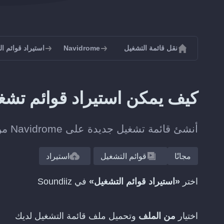
نقل قائمة التشغيل
Navidrome
استيراد قوائم التشغيل
كيف يمكن استيراد قوائم تشغيل TEXT إلى drome
أنشئ قائمة تشغيل جديدة على Navidrome من ملف قائمة تشغيل، من دون إضافة كل مقطع يدويا.
مجانًا
قوائم التشغيل
استيراد
اختر
«استيراد قوائم التشغيل»
في Soundiiz
اختيار
من الملف
وتحميل ملف قائمة التشغيل لديك