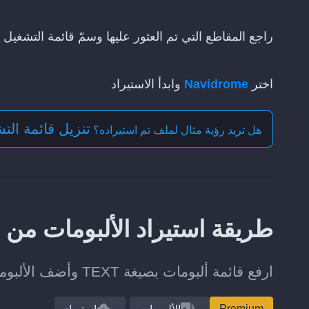
راجع المقاطع التي تم العثور عليها وسمّ قائمة التشغيل
اختر
Navidrome
وابدأ الاستيراد
تنزيل قائمة التشغ
هل تريد رؤية مثال لملف تم استيراده؟
طريقة استيراد الألبومات من ملف TEXT إلى me
ارفع قائمة ألبومات بصيغة TEXT وأضف الألبومات التي تم العثور عليها إلى مكتبتك على Navidrome.
Premium