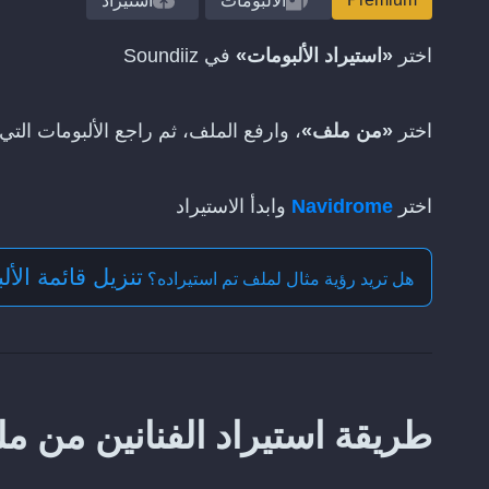
الألبومات
استيراد
اختر
«استيراد الألبومات»
في Soundiiz
اختر
«من ملف»
، وارفع الملف، ثم راجع الألبومات التي 
اختر
Navidrome
وابدأ الاستيراد
تنزيل قائمة الألبو
هل تريد رؤية مثال لملف تم استيراده؟
طريقة استيراد الفنانين من ملف TEXT إلى rome