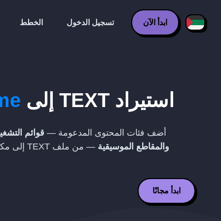
ابدأ الآن
تسجيل الدخول
الخطط
استيراد
TEXT
إلى
me
أضف فئات المحتوى المدعومة —
قوائم التشغيل
والمقاطع الموسيقية
— من ملف
TEXT
إلى مكت
ابدأ مجانًا