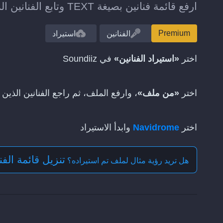
ارفع قائمة فنانين بصيغة TEXT وتابع الفنانين الذين تم العثور عليهم على Navidrome.
Premium
الفنانين
استيراد
اختر
«استيراد الفنانين»
في Soundiiz
اختر
«من ملف»
، وارفع الملف، ثم راجع الفنانين الذين 
اختر
Navidrome
وابدأ الاستيراد
تنزيل قائمة الفنان
هل تريد رؤية مثال لملف تم استيراده؟