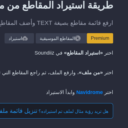
طريقة استيراد المقاطع من ملف TEXT إلى ome
ارفع قائمة مقاطع بصيغة TEXT وأضف المقاطع التي تم العثور عليها إلى مكتبتك على Navidrome.
Premium
المقاطع الموسيقية
استيراد
اختر
«استيراد المقاطع»
في Soundiiz
اختر
«من ملف»
، وارفع الملف، ثم راجع المقاطع التي تم
اختر
Navidrome
وابدأ الاستيراد
تنزيل قائمة ملفا
هل تريد رؤية مثال لملف تم استيراده؟