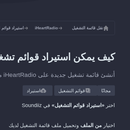
نقل قائمة التشغيل
iHeartRadio
استيراد قوائم التشغي
كيف يمكن استيراد قوائم تشغيل WPL إلى rtRadio
أنشئ قائمة تشغيل جديدة على iHeartRadio من ملف قائمة تشغيل، من دون إضافة كل مقطع يدويا.
مجانًا
قوائم التشغيل
استيراد
اختر
«استيراد قوائم التشغيل»
في Soundiiz
اختيار
من الملف
وتحميل ملف قائمة التشغيل لديك