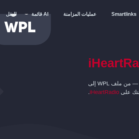
Smartlinks
عمليات المزامنة
قائمة AI
النقل
iHeartRa
 من ملف
WPL
إلى
تك على
iHeartRadio
.