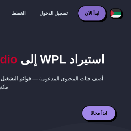
ابدأ الآن
تسجيل الدخول
الخطط
استيراد
WPL
إلى
dio
أضف فئات المحتوى المدعومة —
قوائم التشغيل
—
مكتب
ابدأ مجانًا