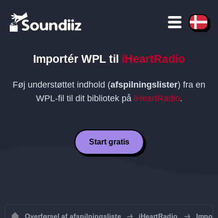
Importér
WPL
til
iHeartRadio
Føj understøttet indhold (
afspilningslister
) fra en
WPL
-fil til dit bibliotek på
iHeartRadio
.
Start gratis
Overførsel af afspilningsliste
iHeartRadio
Import