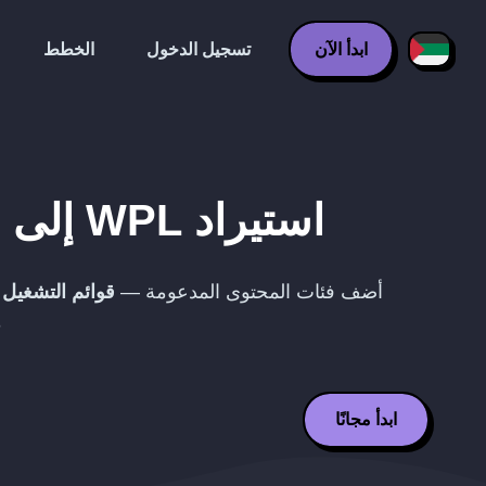
ابدأ الآن
تسجيل الدخول
الخطط
استيراد
WPL
إلى
z
أضف فئات المحتوى المدعومة —
قوائم التشغيل
—
م
ابدأ مجانًا