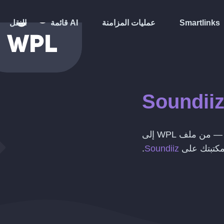
Smartlinks
عمليات المزامنة
قائمة AI
النقل
Soundii
 من ملف
WPL
إلى
كتبتك على
Soundiiz
.