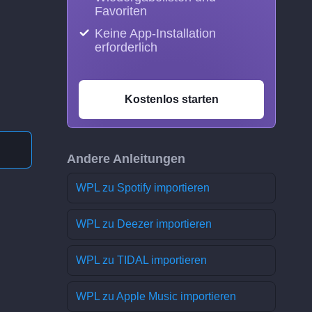
Favoriten
Keine App-Installation
erforderlich
Kostenlos starten
Andere Anleitungen
WPL zu Spotify importieren
WPL zu Deezer importieren
WPL zu TIDAL importieren
WPL zu Apple Music importieren