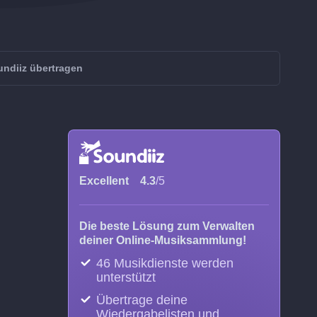
ndiiz übertragen
Excellent
4.3
/5
Die beste Lösung zum Verwalten
deiner Online-Musiksammlung!
46 Musikdienste werden
unterstützt
Übertrage deine
Wiedergabelisten und