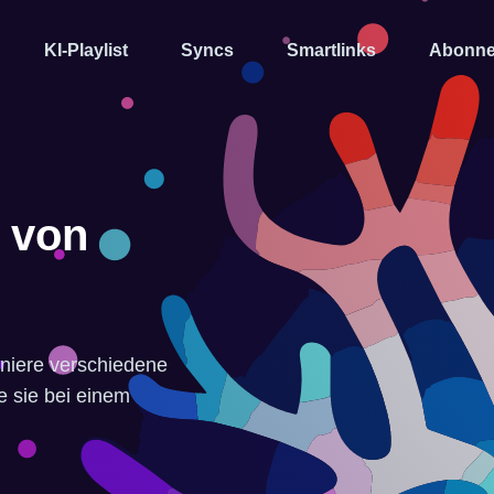
KI-Playlist
Syncs
Smartlinks
Abonne
r von
iniere verschiedene
re sie bei einem