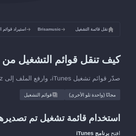
نقل قائمة التشغيل
Brisamusic
استيراد قوائم التشغي
كيف تنقل قوائم التشغيل من iTunes إلى Brisamusic؟
صدّر قوائم تشغيل iTunes، وارفع الملف إلى Soundiiz، ثم أنشئها على Brisamusic في خطوات قليلة.
مجانًا (واحدة تلو الأخرى)
قوائم التشغيل
استخدام قائمة تشغيل تم تصديرها كمل
افتح
برنامج iTunes