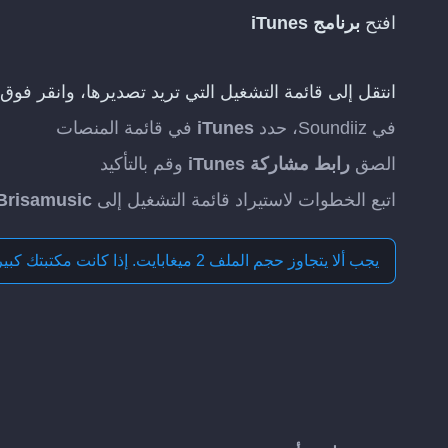
افتح
برنامج iTunes
انتقل إلى قائمة التشغيل التي تريد تصديرها، وانقر فوق
في Soundiiz، حدد
iTunes
في قائمة المنصات
الصق
رابط مشاركة iTunes
وقم بالتأكيد
اتبع الخطوات لاستيراد قائمة التشغيل إلى
Brisamusic
يجب ألا يتجاوز حجم الملف 2 ميغابايت. إذا كانت مكتبتك كبيرة، فقسّمها إلى عدة ملفات مع إبقاء صف العناوين في كل ملف.