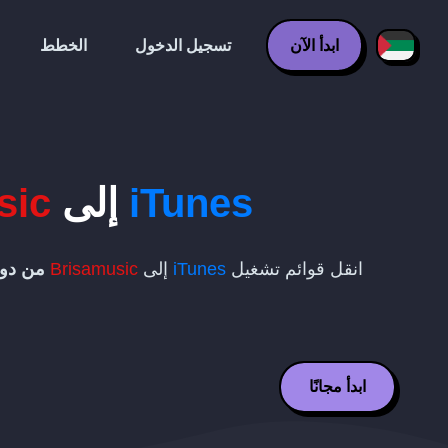
ابدأ الآن
تسجيل الدخول
الخطط
iTunes
إلى
sic
انقل قوائم تشغيل
iTunes
إلى
Brisamusic
من دون
ابدأ مجانًا