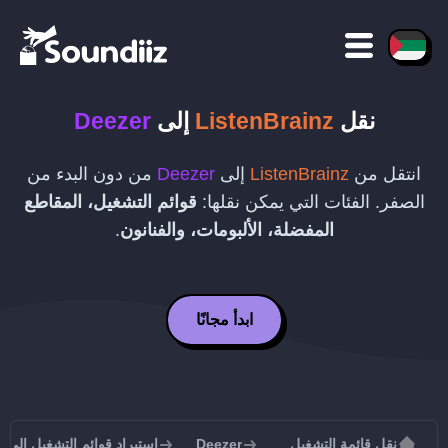
نقل
ListenBrainz
إلى
Deezer
انتقل من
ListenBrainz
إلى
Deezer
من دون البدء من
الصفر. الفئات التي يمكن نقلها:
قوائم التشغيل، المقاطع
المفضلة، الألبومات، والفنانون
.
ابدأ مجانًا
نقل قائمة التشغيل
Deezer
استيراد قوائم التشغيل إلى Deezer