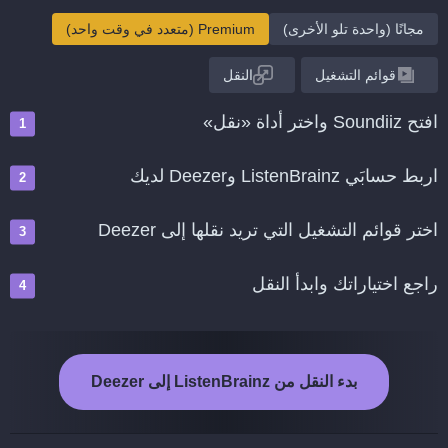
مجانًا (واحدة تلو الأخرى)
Premium (متعدد في وقت واحد)
قوائم التشغيل
النقل
افتح Soundiiz واختر أداة «نقل»
اربط حسابَي ListenBrainz وDeezer لديك
اختر قوائم التشغيل التي تريد نقلها إلى Deezer
راجع اختياراتك وابدأ النقل
بدء النقل من ListenBrainz إلى Deezer