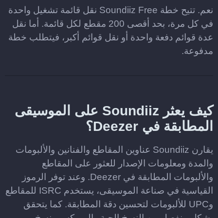
نعم. تتيح خطة Soundiiz Free نقل قائمة تشغيل واحدة
في كل مرة، بحد أقصى 200 مقطع لكل قائمة. أما نقل
عدة قوائم دفعة واحدة أو نقل قوائم أكبر، فيتطلب خطة
مدفوعة.
كيف يعثر Soundiiz على الموسيقى
المطابقة في Deezer؟
يقارن Soundiiz عناوين المقاطع والفنانين والألبومات
والمدة ومعلومات الإصدار للعثور على المقاطع
والألبومات المطابقة في Deezer. وعند توفر الرموز
القياسية في صناعة الموسيقى، يستخدم ISRC للمقاطع
وUPC للألبومات لتحسين دقة المطابقة. كما يتحقق
بشكل منفصل من النسخ الحية والريمكس ونسخ