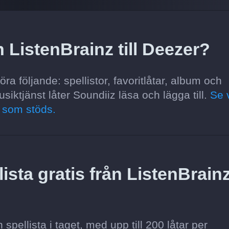
 ListenBrainz till Deezer?
ra följande: spellistor, favoritlåtar, album och
usiktjänst låter Soundiiz läsa och lägga till.
Se 
r som stöds.
ista gratis från ListenBrain
pellista i taget, med upp till 200 låtar per