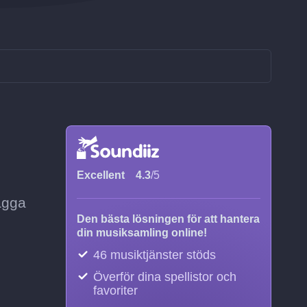
Excellent
4.3
/5
lägga
Den bästa lösningen för att hantera
din musiksamling online!
46 musiktjänster stöds
Överför dina spellistor och
favoriter