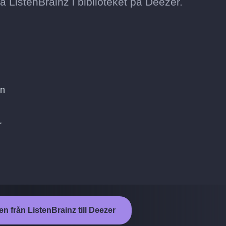
 på ListenBrainz i biblioteket på Deezer.
on
r
en från ListenBrainz till Deezer