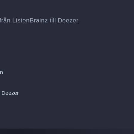
ån ListenBrainz till Deezer.
on
på Deezer