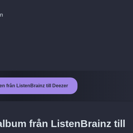
on
en från ListenBrainz till Deezer
lbum från ListenBrainz till