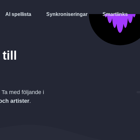
AI spellista
Synkroniseringar
Smartlinks
till
 Ta med följande i
och artister
.