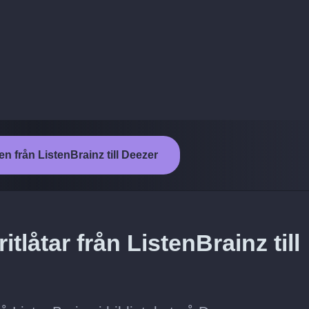
en från ListenBrainz till Deezer
tlåtar från ListenBrainz till