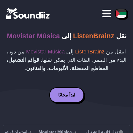
نقل
ListenBrainz
إلى
Movistar Música
انتقل من
ListenBrainz
إلى
Movistar Música
من دون
البدء من الصفر. الفئات التي يمكن نقلها:
قوائم التشغيل،
المقاطع المفضلة، الألبومات، والفنانون
.
ابدأ مجانًا
نقل قائمة التشغيل
Movistar Música
استيراد قوائم التشغيل إلى