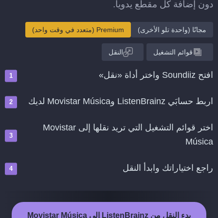
دون إضافة كل مقطع يدويا.
مجانًا (واحدة تلو الأخرى)
Premium (متعدد في وقت واحد)
قوائم التشغيل
النقل
افتح Soundiiz واختر أداة «نقل»
اربط حسابَي ListenBrainz وMovistar Música لديك
اختر قوائم التشغيل التي تريد نقلها إلى Movistar
Música
راجع اختياراتك وابدأ النقل
بدء النقل من ListenBrainz إلى Movistar Música