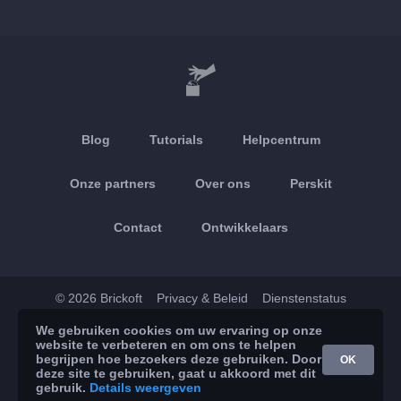
Blog
Tutorials
Helpcentrum
Onze partners
Over ons
Perskit
Contact
Ontwikkelaars
© 2026 Brickoft
Privacy & Beleid
Dienstenstatus
We gebruiken cookies om uw ervaring op onze
App Store
Google Play
website te verbeteren en om ons te helpen
begrijpen hoe bezoekers deze gebruiken. Door
OK
deze site te gebruiken, gaat u akkoord met dit
gebruik.
Details weergeven