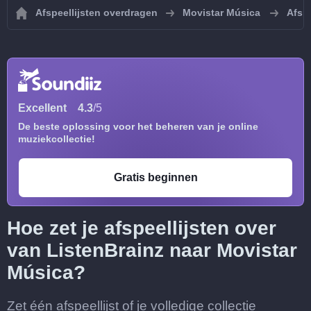
Afspeellijsten overdragen
Movistar Música
Afspe
Excellent
4.3
/5
De beste oplossing voor het beheren van je online
muziekcollectie!
Gratis beginnen
Hoe zet je afspeellijsten over
van ListenBrainz naar Movistar
Música?
Zet één afspeellijst of je volledige collectie