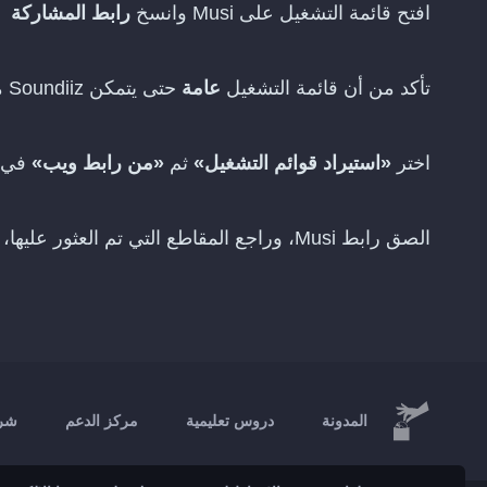
افتح قائمة التشغيل على Musi وانسخ
رابط المشاركة
تأكد من أن قائمة التشغيل
عامة
حتى يتمكن Soundiiz من قراءتها
اختر
«استيراد قوائم التشغيل»
ثم
«من رابط ويب»
في oundiiz
الصق رابط Musi، وراجع المقاطع التي تم العثور عليها، ثم اختر
المدونة
دروس تعليمية
مركز الدعم
شرك