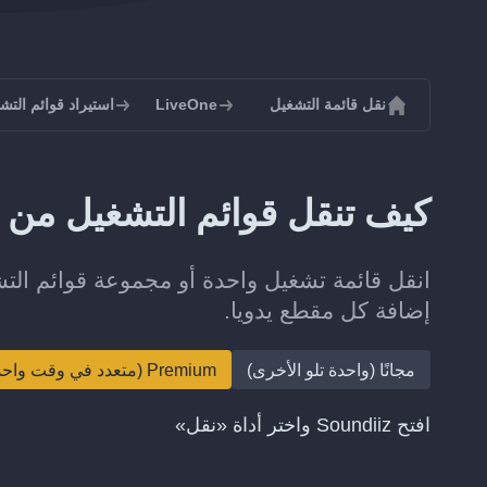
نقل قائمة التشغيل
LiveOne
استيراد قوائم التشغيل إ
كيف تنقل قوائم التشغيل من MusicBrainz إلى LiveOne؟
إضافة كل مقطع يدويا.
مجانًا (واحدة تلو الأخرى)
Premium (متعدد في وقت واحد)
افتح Soundiiz واختر أداة «نقل»