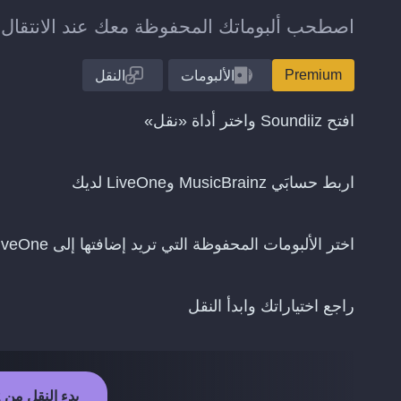
اصطحب ألبوماتك المحفوظة معك عند الانتقال من MusicBrainz إلى One
Premium
الألبومات
النقل
افتح Soundiiz واختر أداة «نقل»
اربط حسابَي MusicBrainz وLiveOne لديك
اختر الألبومات المحفوظة التي تريد إضافتها إلى LiveOne
راجع اختياراتك وابدأ النقل
بدء النقل من MusicBrainz إلى LiveOne