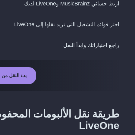
اربط حسابَي MusicBrainz وLiveOne لديك
اختر قوائم التشغيل التي تريد نقلها إلى LiveOne
راجع اختياراتك وابدأ النقل
بدء النقل من MusicBrainz إلى LiveOne
LiveOne