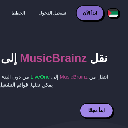
ابدأ الآن
تسجيل الدخول
الخطط
نقل
MusicBrainz
إلى
انتقل من
MusicBrainz
إلى
LiveOne
من دون البدء م
يمكن نقلها:
قوائم التشغيل،
ابدأ مجانًا