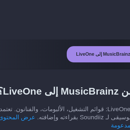
Liv؟
الفئات التي يمكن نقلها من MusicBrainz إلى LiveOne: قوائم التشغيل، الألبومات، والفنانون. تعتمد
اءته وإضافته.
عرض المحتوى
مدعومة