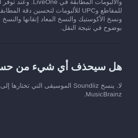
للمقاطع وUPC للألبومات لتحسين دق
ونسخ الأكوستيك والنسخ المعاد إتقانها والنسخ ا
بوضوح في نتيجة النقل.
هل سيحذف أي شيء من حسابي على nz
MusicBrainz.