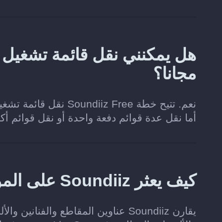
مجانا؟
أما نقل عدة قوائم دفعة واحدة أو نقل قوائم أ
كيف يعثر Soundiiz على الموسيقى المطابقة في LiveOne؟
يقارن Soundiiz عناوين المقاطع والف