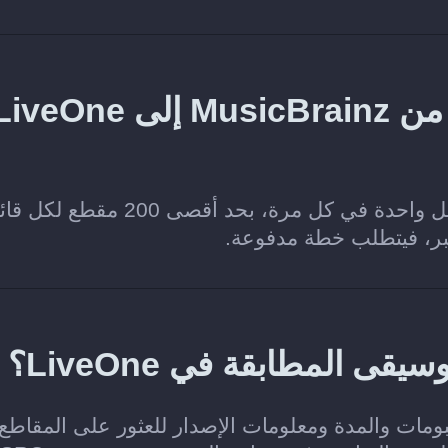
هل يمكنني نقل قائمة تشغيل من MusicBrainz إلى eOne
نعم. تتيح خطة Soundiiz Free نقل قائمة تشغيل واحدة في كل مرة، بحد أقصى 200
كبر، فيتطلب خطة مدفوعة.
نانين والألبومات والمدة ومعلومات الإصدار للعثور على المقاطع