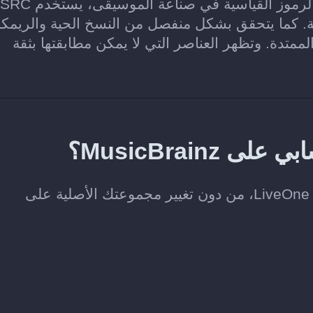
والألبومات المطابقة في LiveOne. وعند توفر الرموز القياسية في صناعة الموسيقى، ي
ة المطابقة. كما يتحقق بشكل منفصل من النسخ الحية والريم
لممتدة. وتظهر العناصر التي لا يمكن مطابقتها بثقة
MusicBrai؟
لا. ينسخ Soundiiz الموسيقى التي تختارها إلى LiveOne، من دون تغيير مجموعتك الأصلية على