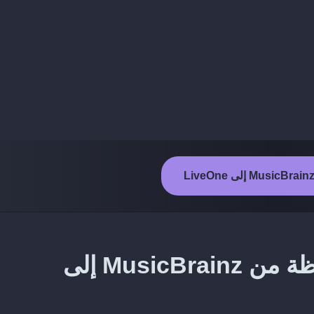
طريقة نقل الألبومات المحفوظة من MusicBrainz إلى