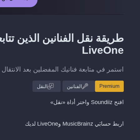
LiveOne
استمر في متابعة فنانيك المفضلين بعد الانتقال من MusicBrainz إلى One
Premium
الفنانين
النقل
افتح Soundiiz واختر أداة «نقل»
اربط حسابَي MusicBrainz وLiveOne لديك