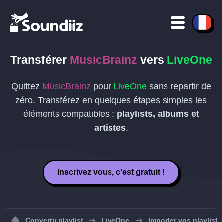
Transférer
MusicBrainz
vers
LiveOne
Quittez
MusicBrainz
pour
LiveOne
sans repartir de
zéro. Transférez en quelques étapes simples les
éléments compatibles :
playlists, albums et
artistes
.
Inscrivez vous, c'est gratuit !
Convertir playlist
LiveOne
Importer vos playlist