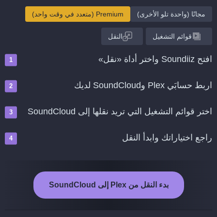
مجانًا (واحدة تلو الأخرى)
Premium (متعدد في وقت واحد)
قوائم التشغيل
النقل
افتح Soundiiz واختر أداة «نقل»
اربط حسابَي Plex وSoundCloud لديك
اختر قوائم التشغيل التي تريد نقلها إلى SoundCloud
راجع اختياراتك وابدأ النقل
بدء النقل من Plex إلى SoundCloud