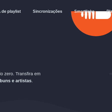
A de playlist
Sincronizações
Smartlinks
Pl
 zero. Transfira em
lbuns e artistas
.