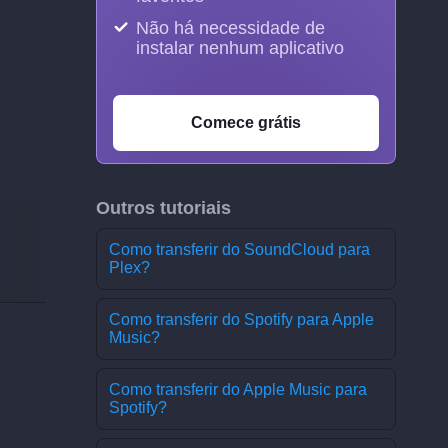
Não há necessidade de
instalar nenhum aplicativo
Comece grátis
Outros tutoriais
Como transferir do SoundCloud para
Plex?
Como transferir do Spotify para Apple
Music?
Como transferir do Apple Music para
Spotify?