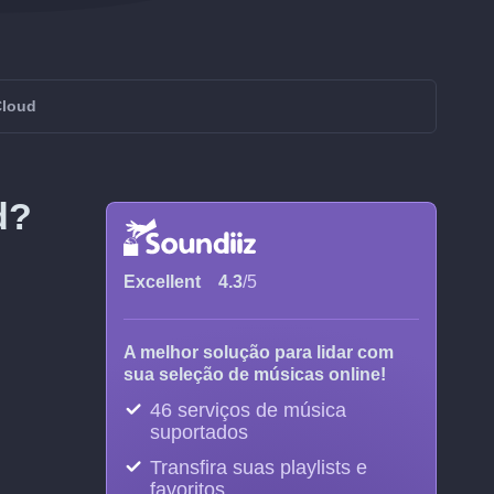
Cloud
d?
Excellent
4.3
/5
A melhor solução para lidar com
sua seleção de músicas online!
46 serviços de música
suportados
Transfira suas playlists e
favoritos