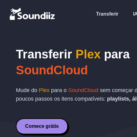
Transferir
I
Transferir
Plex
para
SoundCloud
Mude do
Plex
para o
SoundCloud
sem começar do
poucos passos os itens compatíveis:
playlists, á
Comece grátis