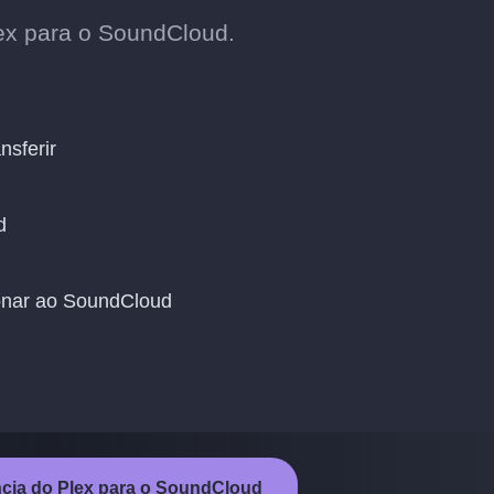
ex para o SoundCloud.
nsferir
d
ionar ao SoundCloud
ência do Plex para o SoundCloud