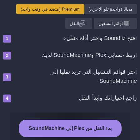
مجانًا (واحدة تلو الأخرى)
Premium (متعدد في وقت واحد)
قوائم التشغيل
النقل
افتح Soundiiz واختر أداة «نقل»
اربط حسابَي Plex وSoundMachine لديك
اختر قوائم التشغيل التي تريد نقلها إلى
SoundMachine
راجع اختياراتك وابدأ النقل
بدء النقل من Plex إلى SoundMachine