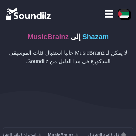
Shazam
إلى
MusicBrainz
لا يمكن لـ MusicBrainz حاليا استقبال فئات الموسيقى
المذكورة في هذا الدليل من Soundiiz.
نقل قائمة التشغيل
MusicBrainz
استيراد قوائم التشغيل إلى inz