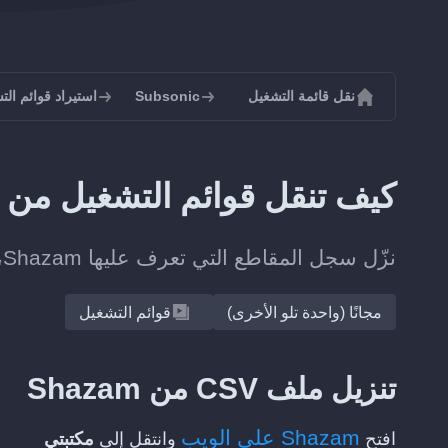
نقل قائمة التشغيل
Subsonic
استيراد قوائم التشغيل 
كيف تنقل قوائم التشغيل من Shazam إلى Subsonic؟
نزّل سجل المقاطع التي تعرف عليها Shazam، وسيحوّله Soundiiz إلى قائمة تشغيل على Subsonic.
مجانًا (واحدة تلو الأخرى)
قوائم التشغيل
تنزيل ملف CSV من Shazam
Shazam على الويب
افتح
وانتقل إلى
مكتبتي