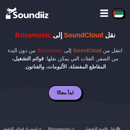
نقل
SoundCloud
إلى
Brisamusic
انتقل من
SoundCloud
إلى
Brisamusic
من دون البدء
من الصفر. الفئات التي يمكن نقلها:
قوائم التشغيل،
المقاطع المفضلة، الألبومات، والفنانون
.
ابدأ مجانًا
نقل قائمة التشغيل
Brisamusic
استيراد قوائم التشغيل إلى usic