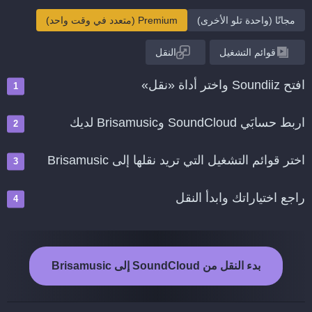
مجانًا (واحدة تلو الأخرى)
Premium (متعدد في وقت واحد)
قوائم التشغيل
النقل
افتح Soundiiz واختر أداة «نقل»
اربط حسابَي SoundCloud وBrisamusic لديك
اختر قوائم التشغيل التي تريد نقلها إلى Brisamusic
راجع اختياراتك وابدأ النقل
بدء النقل من SoundCloud إلى Brisamusic