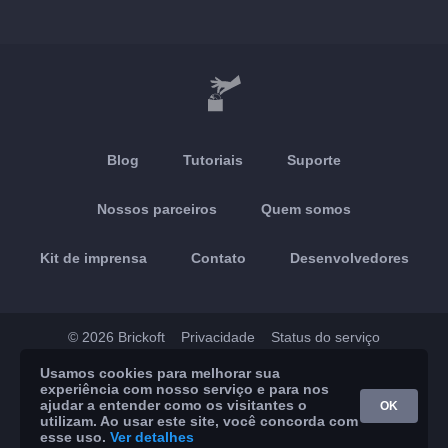
Blog
Tutoriais
Suporte
Nossos parceiros
Quem somos
Kit de imprensa
Contato
Desenvolvedores
© 2026 Brickoft
Privacidade
Status do serviço
Usamos cookies para melhorar sua
App Store
Google Play
experiência com nosso serviço e para nos
ajudar a entender como os visitantes o
OK
utilizam. Ao usar este site, você concorda com
esse uso.
Ver detalhes