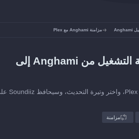
Angh
مزامنة Anghami مع Plex
كيف تحافظ على مزامنة قائمة التشغيل من Anghami إلى
اربط قائمة تشغيل على Anghami بأخرى على Plex، واختر وتيرة 
مزامنة