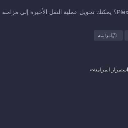
هل نقلت للتو قائمة تشغيل من Anghami إلى Plex؟ يمكنك تحويل عملية النقل الأخيرة إلى مزامنة
مزامنة