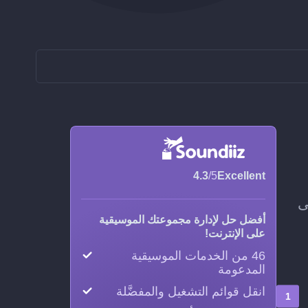
4.3
/5
Excellent
التحديث، وسيحافظ Soundiiz على
أفضل حل لإدارة مجموعتك الموسيقية
على الإنترنت!
46 من الخدمات الموسيقية
المدعومة
انقل قوائم التشغيل والمفضَّلة