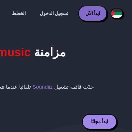
ابدأ الآن
تسجيل الدخول
الخطط
مزامنة
music
z
حدّث قائمة تشغيل
Soundiiz
تلقائيا عندما ت
ابدأ مجانًا