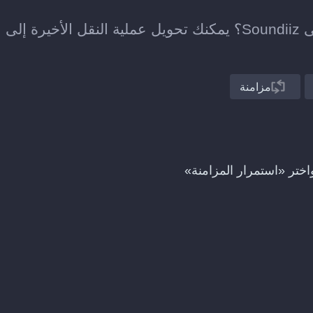
هل نقلت للتو قائمة تشغيل من Brisamusic إلى Soundiiz؟ يمكنك تحويل عملية النقل الأخيرة إلى
مزامنة