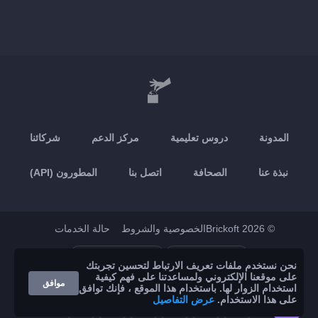
المدونة
دروس تعليمية
مركز الدعم
شركائنا
نبذة عنا
الصحافة
اتصل بنا
المطورون (API)
© 2026 Brickoft
الخصوصية والشروط
حالة الخدمات
Google Play
App Store
نحن نستخدم ملفات تعريف الارتباط لتحسين تجربتك
على موقعنا الإلكتروني ولمساعدتنا على فهم كيفية
موافق
استخدام الزوار لها. باستخدام هذا الموقع ، فإنك توافق
على هذا الاستخدام.
عرض التفاصيل