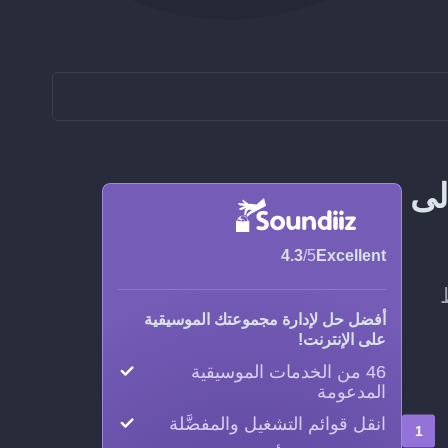
نة قائمة التشغيل من Telmore Musik إلى
4.3
/5
Excellent
فظ
أفضل حل لإدارة مجموعتك الموسيقية
على الإنترنت!
46 من الخدمات الموسيقية
المدعومة
انقل قوائم التشغيل والمفضَّلة