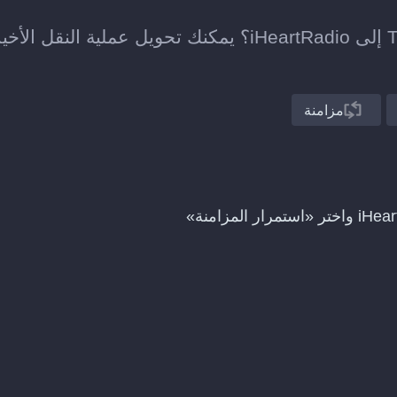
هل نقلت للتو قائمة تشغيل من Telmore Musik إلى iHeartRadio؟ يمكنك تحويل عملية النقل ال
مزامنة