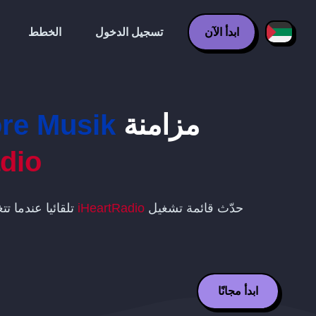
ابدأ الآن
تسجيل الدخول
الخطط
مزامنة
re Musik
dio
حدّث قائمة تشغيل
iHeartRadio
تلقائيا عندما ت
ابدأ مجانًا