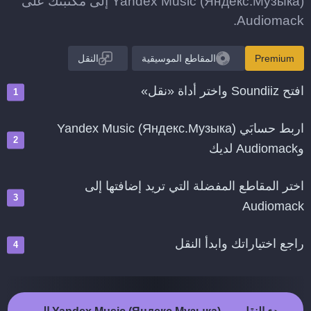
Yandex Music (Яндекс.Музыка) إلى مكتبتك على
Audiomack.
Premium
المقاطع الموسيقية
النقل
افتح Soundiiz واختر أداة «نقل»
اربط حسابَي Yandex Music (Яндекс.Музыка)
وAudiomack لديك
اختر المقاطع المفضلة التي تريد إضافتها إلى
Audiomack
راجع اختياراتك وابدأ النقل