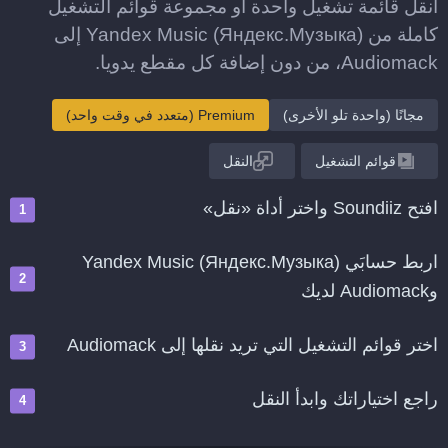
انقل قائمة تشغيل واحدة أو مجموعة قوائم التشغيل
كاملة من Yandex Music (Яндекс.Музыка) إلى
Audiomack، من دون إضافة كل مقطع يدويا.
مجانًا (واحدة تلو الأخرى)
Premium (متعدد في وقت واحد)
قوائم التشغيل
النقل
افتح Soundiiz واختر أداة «نقل»
اربط حسابَي Yandex Music (Яндекс.Музыка)
وAudiomack لديك
اختر قوائم التشغيل التي تريد نقلها إلى Audiomack
راجع اختياراتك وابدأ النقل