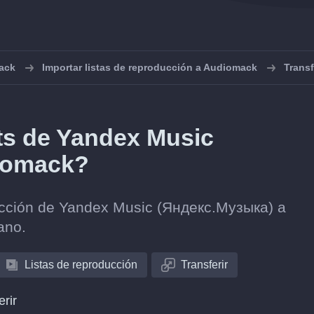
ack
Importar listas de reproducción a Audiomack
Trans
sts de Yandex Music
iomack?
olección de Yandex Music (Яндекс.Музыка) a
ano.
Listas de reproducción
Transferir
erir