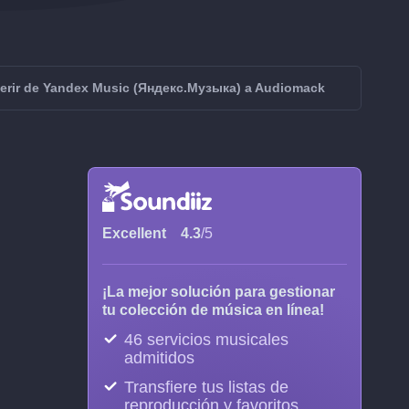
ferir de Yandex Music (Яндекс.Музыка) a Audiomack
Excellent
4.3
/5
¡La mejor solución para gestionar
tu colección de música en línea!
46 servicios musicales
admitidos
Transfiere tus listas de
reproducción y favoritos