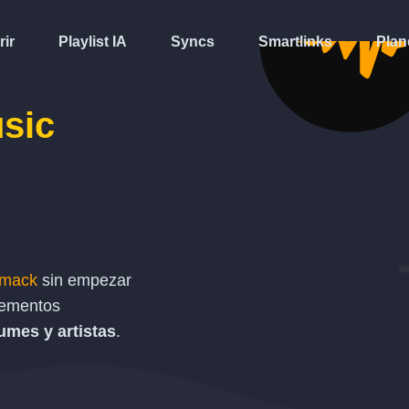
rir
Playlist IA
Syncs
Smartlinks
Plan
sic
omack
sin empezar
elementos
bumes y artistas
.