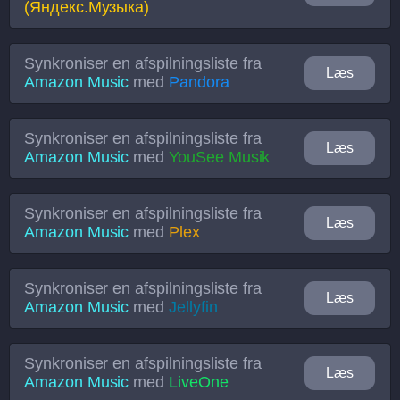
(Яндекс.Музыка)
Synkroniser en afspilningsliste fra
Læs
Amazon Music
med
Pandora
Synkroniser en afspilningsliste fra
Læs
Amazon Music
med
YouSee Musik
Synkroniser en afspilningsliste fra
Læs
Amazon Music
med
Plex
Synkroniser en afspilningsliste fra
Læs
Amazon Music
med
Jellyfin
Synkroniser en afspilningsliste fra
Læs
Amazon Music
med
LiveOne