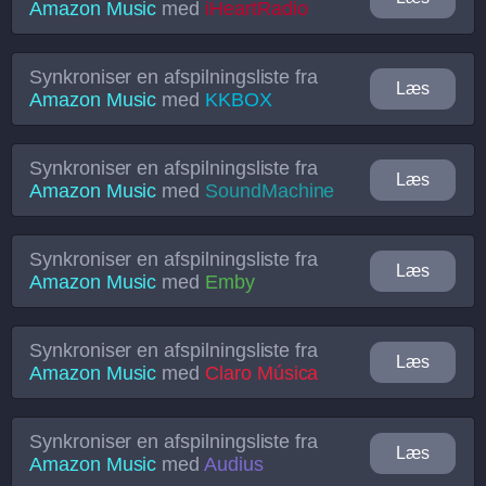
Amazon Music
med
iHeartRadio
Synkroniser en afspilningsliste fra
Læs
Amazon Music
med
KKBOX
Synkroniser en afspilningsliste fra
Læs
Amazon Music
med
SoundMachine
Synkroniser en afspilningsliste fra
Læs
Amazon Music
med
Emby
Synkroniser en afspilningsliste fra
Læs
Amazon Music
med
Claro Música
Synkroniser en afspilningsliste fra
Læs
Amazon Music
med
Audius