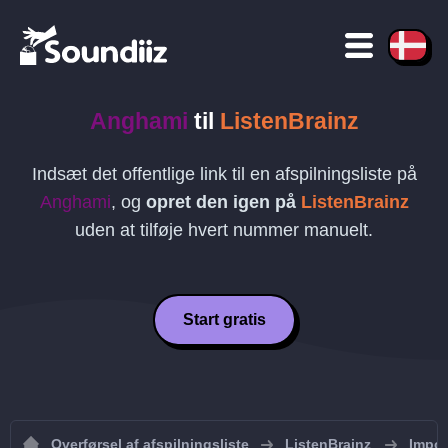
Anghami
til
ListenBrainz
Indsæt det offentlige link til en afspilningsliste på
Anghami
, og
opret den igen på
ListenBrainz
uden at tilføje hvert nummer manuelt.
Start gratis
Overførsel af afspilningsliste
ListenBrainz
Import