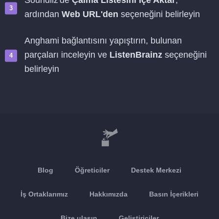
Soundiiz'de
Çalma Listesini İçe Aktar
,
ardından
Web URL'den
seçeneğini belirleyin
Anghami bağlantısını yapıştırın, bulunan
parçaları inceleyin ve
ListenBrainz
seçeneğini
belirleyin
Blog
Öğreticiler
Destek Merkezi
İş Ortaklarımız
Hakkımızda
Basın İçerikleri
Bize ulaşın
Geliştiriciler