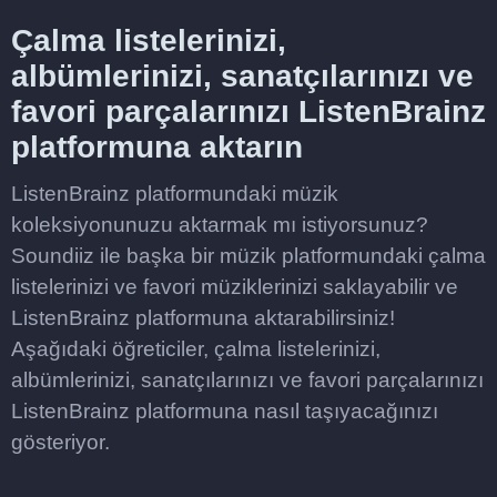
Çalma listelerinizi,
albümlerinizi, sanatçılarınızı ve
favori parçalarınızı ListenBrainz
platformuna aktarın
ListenBrainz platformundaki müzik
koleksiyonunuzu aktarmak mı istiyorsunuz?
Soundiiz ile başka bir müzik platformundaki çalma
listelerinizi ve favori müziklerinizi saklayabilir ve
ListenBrainz platformuna aktarabilirsiniz!
Aşağıdaki öğreticiler, çalma listelerinizi,
albümlerinizi, sanatçılarınızı ve favori parçalarınızı
ListenBrainz platformuna nasıl taşıyacağınızı
gösteriyor.