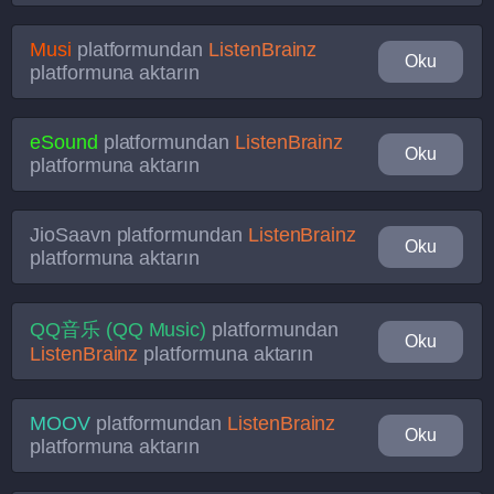
Musi
platformundan
ListenBrainz
Oku
platformuna aktarın
eSound
platformundan
ListenBrainz
Oku
platformuna aktarın
JioSaavn
platformundan
ListenBrainz
Oku
platformuna aktarın
QQ音乐 (QQ Music)
platformundan
Oku
ListenBrainz
platformuna aktarın
MOOV
platformundan
ListenBrainz
Oku
platformuna aktarın