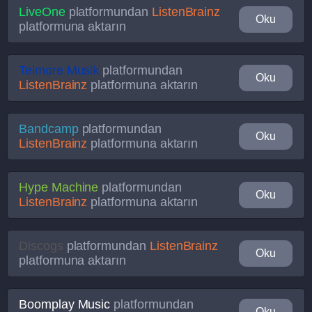
LiveOne
platformundan
ListenBrainz
Oku
platformuna aktarın
Telmore Musik
platformundan
Oku
ListenBrainz
platformuna aktarın
Bandcamp
platformundan
Oku
ListenBrainz
platformuna aktarın
Hype Machine
platformundan
Oku
ListenBrainz
platformuna aktarın
Discogs
platformundan
ListenBrainz
Oku
platformuna aktarın
Boomplay Music
platformundan
Oku