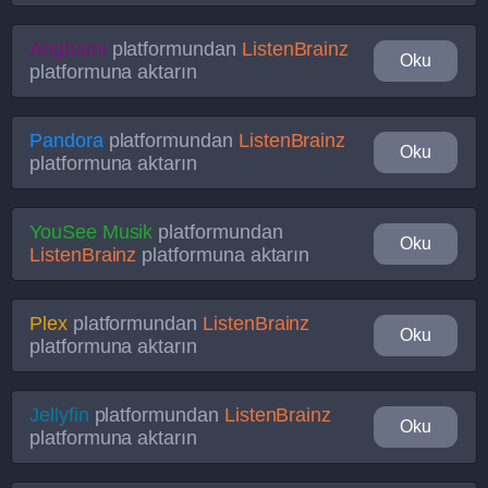
Anghami
platformundan
ListenBrainz
Oku
platformuna aktarın
Pandora
platformundan
ListenBrainz
Oku
platformuna aktarın
YouSee Musik
platformundan
Oku
ListenBrainz
platformuna aktarın
Plex
platformundan
ListenBrainz
Oku
platformuna aktarın
Jellyfin
platformundan
ListenBrainz
Oku
platformuna aktarın