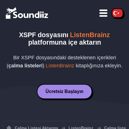
XSPF
dosyasını
ListenBrainz
platformuna içe aktarın
Bir
XSPF
dosyasındaki desteklenen içerikleri
(
çalma listeleri
)
ListenBrainz
kitaplığınıza ekleyin.
Ücretsiz Başlayın
Çalma Listesi Aktarımı
ListenBrainz
Çalma listel