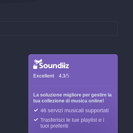
Excellent
4.3
/5
La soluzione migliore per gestire la
tua collezione di musica online!
46 servizi musicali supportati
Trasferisci le tue playlist e i
tuoi preferiti