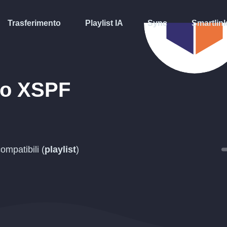
Trasferimento
Playlist IA
Sync
Smartlin
to
XSPF
ompatibili (
playlist
)