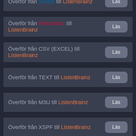
Överför från
Serato
till
ListenBrainz
Läs
Överför från
Rekordbox
till
Läs
ListenBrainz
Överför från
CSV (EXCEL)
till
Läs
ListenBrainz
Överför från
TEXT
till
ListenBrainz
Läs
Överför från
M3U
till
ListenBrainz
Läs
Överför från
XSPF
till
ListenBrainz
Läs