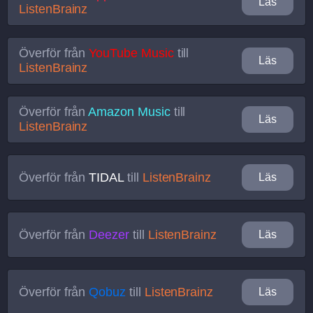
Läs
ListenBrainz
Överför från
YouTube Music
till
Läs
ListenBrainz
Överför från
Amazon Music
till
Läs
ListenBrainz
Överför från
TIDAL
till
ListenBrainz
Läs
Överför från
Deezer
till
ListenBrainz
Läs
Överför från
Qobuz
till
ListenBrainz
Läs