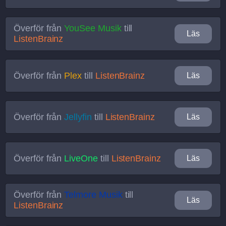
Överför från
YouSee Musik
till
Läs
ListenBrainz
Överför från
Plex
till
ListenBrainz
Läs
Överför från
Jellyfin
till
ListenBrainz
Läs
Överför från
LiveOne
till
ListenBrainz
Läs
Överför från
Telmore Musik
till
Läs
ListenBrainz