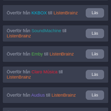
Överför från
KKBOX
till
ListenBrainz
Läs
Överför från
SoundMachine
till
Läs
ListenBrainz
Överför från
Emby
till
ListenBrainz
Läs
Överför från
Claro Música
till
Läs
ListenBrainz
Överför från
Audius
till
ListenBrainz
Läs