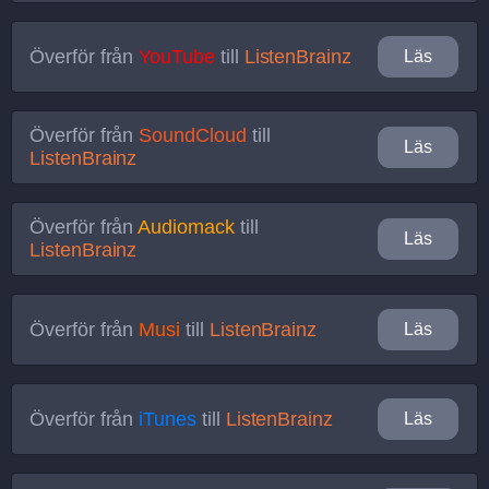
Överför från
YouTube
till
ListenBrainz
Läs
Överför från
SoundCloud
till
Läs
ListenBrainz
Överför från
Audiomack
till
Läs
ListenBrainz
Överför från
Musi
till
ListenBrainz
Läs
Överför från
iTunes
till
ListenBrainz
Läs