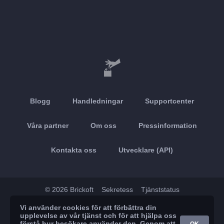
Blogg
Handledningar
Supportcenter
Våra partner
Om oss
Pressinformation
Kontakta oss
Utvecklare (API)
© 2026 Brickoft
Sekretess
Tjänststatus
Vi använder cookies för att förbättra din
App Store
Google Play
upplevelse av vår tjänst och för att hjälpa oss
förstå hur besökare använder den. Genom att