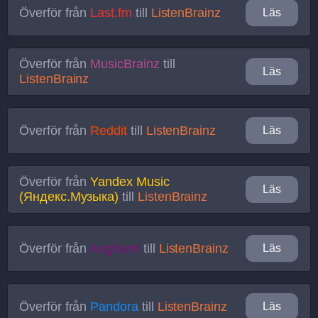
Överför från
Last.fm
till
ListenBrainz
Läs
Överför från
MusicBrainz
till
Läs
ListenBrainz
Överför från
Reddit
till
ListenBrainz
Läs
Överför från
Yandex Music
Läs
(Яндекс.Музыка)
till
ListenBrainz
Överför från
Anghami
till
ListenBrainz
Läs
Överför från
Pandora
till
ListenBrainz
Läs