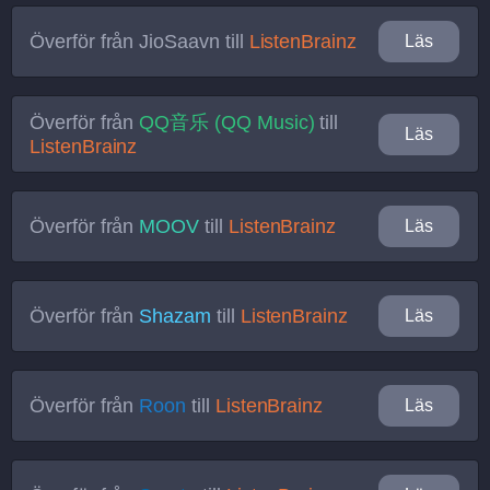
Överför från
JioSaavn
till
ListenBrainz
Läs
Överför från
QQ音乐 (QQ Music)
till
Läs
ListenBrainz
Överför från
MOOV
till
ListenBrainz
Läs
Överför från
Shazam
till
ListenBrainz
Läs
Överför från
Roon
till
ListenBrainz
Läs