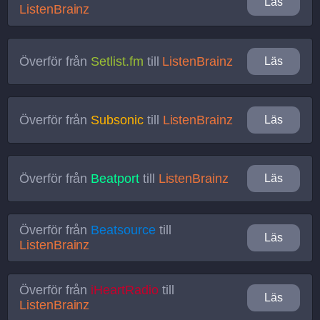
Läs
ListenBrainz
Överför från
Setlist.fm
till
ListenBrainz
Läs
Överför från
Subsonic
till
ListenBrainz
Läs
Överför från
Beatport
till
ListenBrainz
Läs
Överför från
Beatsource
till
Läs
ListenBrainz
Överför från
iHeartRadio
till
Läs
ListenBrainz