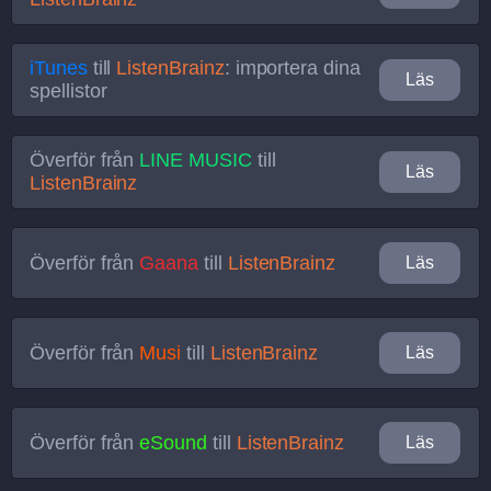
iTunes
till
ListenBrainz
: importera dina
Läs
spellistor
Överför från
LINE MUSIC
till
Läs
ListenBrainz
Överför från
Gaana
till
ListenBrainz
Läs
Överför från
Musi
till
ListenBrainz
Läs
Överför från
eSound
till
ListenBrainz
Läs