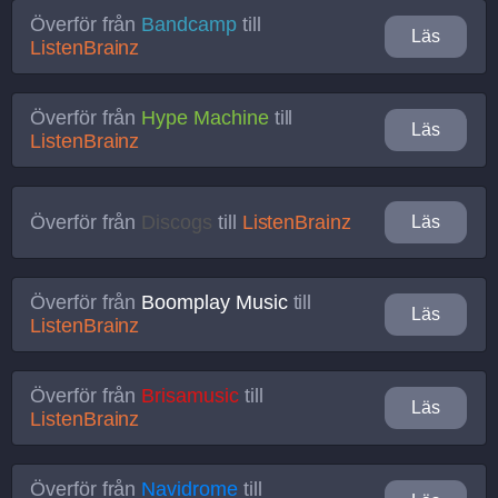
Överför från
Bandcamp
till
Läs
ListenBrainz
Överför från
Hype Machine
till
Läs
ListenBrainz
Överför från
Discogs
till
ListenBrainz
Läs
Överför från
Boomplay Music
till
Läs
ListenBrainz
Överför från
Brisamusic
till
Läs
ListenBrainz
Överför från
Navidrome
till