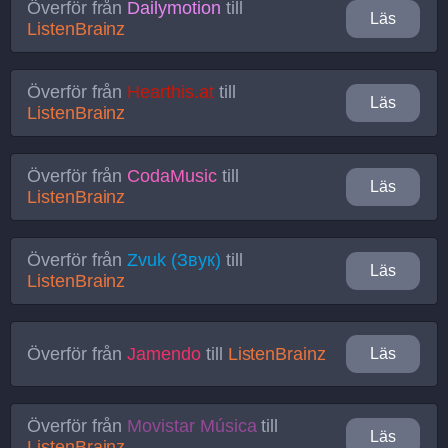
Överför från
Dailymotion
till
Läs
ListenBrainz
Överför från
Hearthis.at
till
Läs
ListenBrainz
Överför från
CodaMusic
till
Läs
ListenBrainz
Överför från
Zvuk (Звук)
till
Läs
ListenBrainz
Överför från
Jamendo
till
ListenBrainz
Läs
Överför från
Movistar Música
till
Läs
ListenBrainz