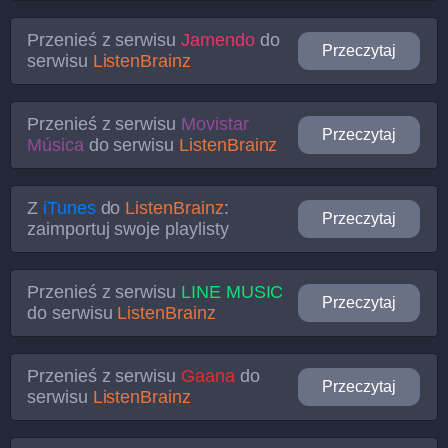
Przenieś z serwisu
Jamendo
do
Przeczytaj
serwisu
ListenBrainz
Przenieś z serwisu
Movistar
Przeczytaj
Música
do serwisu
ListenBrainz
Z
iTunes
do
ListenBrainz
:
Przeczytaj
zaimportuj swoje playlisty
Przenieś z serwisu
LINE MUSIC
Przeczytaj
do serwisu
ListenBrainz
Przenieś z serwisu
Gaana
do
Przeczytaj
serwisu
ListenBrainz