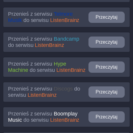
Przenieś z serwisu
Telmore
Przeczytaj
Musik
do serwisu
ListenBrainz
Przenieś z serwisu
Bandcamp
Przeczytaj
do serwisu
ListenBrainz
Przenieś z serwisu
Hype
Przeczytaj
Machine
do serwisu
ListenBrainz
Przenieś z serwisu
Discogs
do
Przeczytaj
serwisu
ListenBrainz
Przenieś z serwisu
Boomplay
Przeczytaj
Music
do serwisu
ListenBrainz