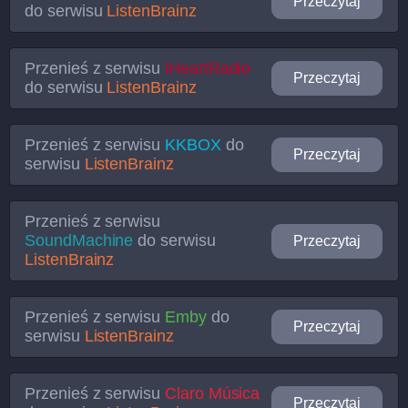
Przeczytaj
do serwisu
ListenBrainz
Przenieś z serwisu
iHeartRadio
Przeczytaj
do serwisu
ListenBrainz
Przenieś z serwisu
KKBOX
do
Przeczytaj
serwisu
ListenBrainz
Przenieś z serwisu
SoundMachine
do serwisu
Przeczytaj
ListenBrainz
Przenieś z serwisu
Emby
do
Przeczytaj
serwisu
ListenBrainz
Przenieś z serwisu
Claro Música
Przeczytaj