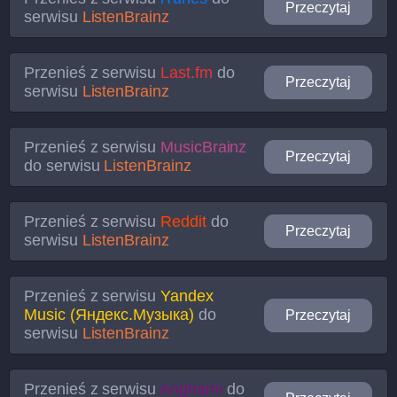
Przeczytaj
serwisu
ListenBrainz
Przenieś z serwisu
Last.fm
do
Przeczytaj
serwisu
ListenBrainz
Przenieś z serwisu
MusicBrainz
Przeczytaj
do serwisu
ListenBrainz
Przenieś z serwisu
Reddit
do
Przeczytaj
serwisu
ListenBrainz
Przenieś z serwisu
Yandex
Music (Яндекс.Музыка)
do
Przeczytaj
serwisu
ListenBrainz
Przenieś z serwisu
Anghami
do