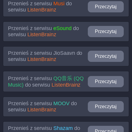
Przenieś z serwisu
Musi
do
Przeczytaj
serwisu
ListenBrainz
Przenieś z serwisu
eSound
do
Przeczytaj
serwisu
ListenBrainz
Przenieś z serwisu
JioSaavn
do
Przeczytaj
serwisu
ListenBrainz
Przenieś z serwisu
QQ音乐 (QQ
Przeczytaj
Music)
do serwisu
ListenBrainz
Przenieś z serwisu
MOOV
do
Przeczytaj
serwisu
ListenBrainz
Przenieś z serwisu
Shazam
do
Przeczytaj