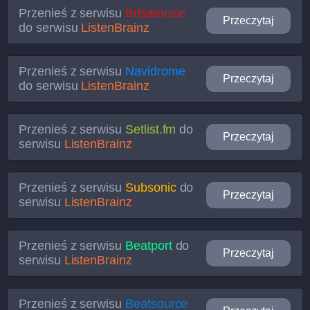
Przenieś z serwisu
Brisamusic
Przeczytaj
do serwisu
ListenBrainz
Przenieś z serwisu
Navidrome
Przeczytaj
do serwisu
ListenBrainz
Przenieś z serwisu
Setlist.fm
do
Przeczytaj
serwisu
ListenBrainz
Przenieś z serwisu
Subsonic
do
Przeczytaj
serwisu
ListenBrainz
Przenieś z serwisu
Beatport
do
Przeczytaj
serwisu
ListenBrainz
Przenieś z serwisu
Beatsource