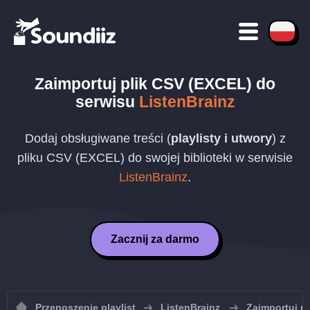
Zaimportuj plik
CSV (EXCEL)
do
serwisu
ListenBrainz
Dodaj obsługiwane treści (
playlisty i utwory
) z
pliku
CSV (EXCEL)
do swojej biblioteki w serwisie
ListenBrainz
.
Zacznij za darmo
Przenoszenie playlist
ListenBrainz
Zaimportuj pl