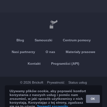
Blog
Samouczki
Centrum pomocy
Nasi partnerzy
O nas
Materiały prasowe
Kontakt
Programiści (API)
© 2026 Brickoft
Prywatność
Status usług
Używamy plików cookie, aby poprawić komfort
App Store
Google Play
korzystania z naszych usług i pomóc nam
zrozumieć, w jaki sposób użytkownicy z nich
OK
korzystają. Korzystając z tej strony, zgadzasz
się na to użycie.
Sprawdź szczegóły