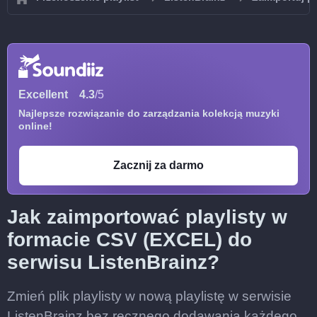
Excellent
4.3
/5
Najlepsze rozwiązanie do zarządzania kolekcją muzyki
online!
Zacznij za darmo
Jak zaimportować playlisty w
formacie CSV (EXCEL) do
serwisu ListenBrainz?
Zmień plik playlisty w nową playlistę w serwisie
ListenBrainz bez ręcznego dodawania każdego