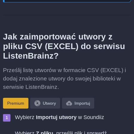
Jak zaimportować utwory z
pliku CSV (EXCEL) do serwisu
ListenBrainz?
Prześlij listę utworów w formacie CSV (EXCEL) i
dodaj znalezione utwory do swojej biblioteki w
serwisie ListenBrainz.
Premium
Utwory
Importuj
Wybierz
Importuj utwory
w Soundiiz
Wybierz
Z pliku
, prześlij plik i sprawdź