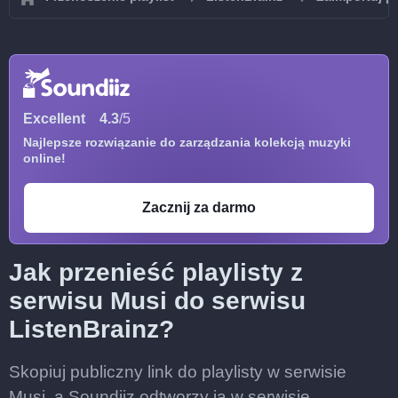
Excellent
4.3
/5
Najlepsze rozwiązanie do zarządzania kolekcją muzyki
online!
Zacznij za darmo
Jak przenieść playlisty z
serwisu Musi do serwisu
ListenBrainz?
Skopiuj publiczny link do playlisty w serwisie
Musi, a Soundiiz odtworzy ją w serwisie