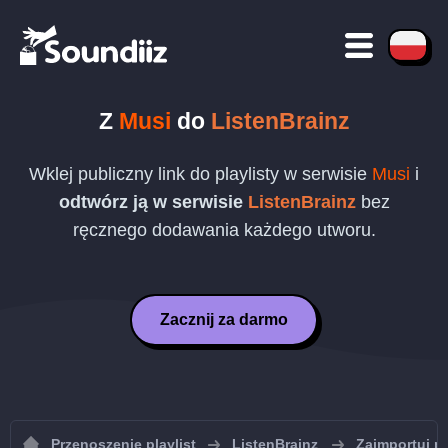
Z
Musi
do
ListenBrainz
Wklej publiczny link do playlisty w serwisie
Musi
i
odtwórz ją w serwisie
ListenBrainz
bez
ręcznego dodawania każdego utworu.
Zacznij za darmo
Przenoszenie playlist
ListenBrainz
Zaimportuj pl